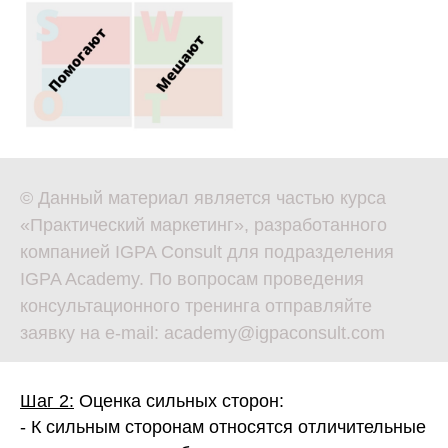
© Данный материал является частью курса
«Практический маркетинг», разработанного
компанией IGPA Consult для подразделения
IGPA Academy. По вопросам проведения
консультационного тренинга отправляйте
заявку на e-mail: academy@igpaconsult.com
Шаг 2:
Оценка сильных сторон:
- К сильным сторонам относятся отличительные