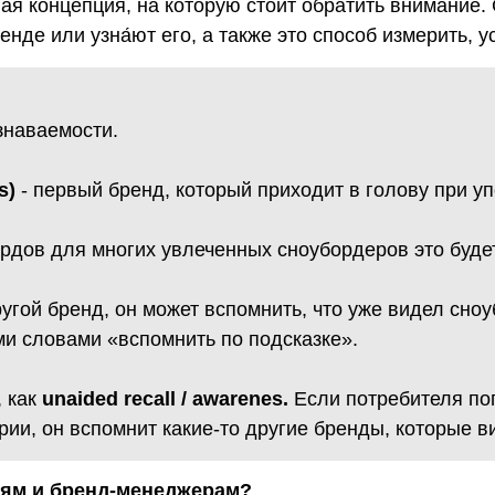
 концепция, на которую сто́ит обратить внимание. 
де или узна́ют его, а также это способ измерить, 
знаваемости.
s)
- первый бренд, который приходит в голову при у
рдов для многих увлеченных сноубордеров это будет
угой бренд, он может вспомнить, что уже видел сноу
ми словами «вспомнить по подсказке».
, как
unaided recall / awarenes.
Если потребителя поп
ории, он вспомнит какие-то другие бренды, которые 
иям и бренд-менеджерам?