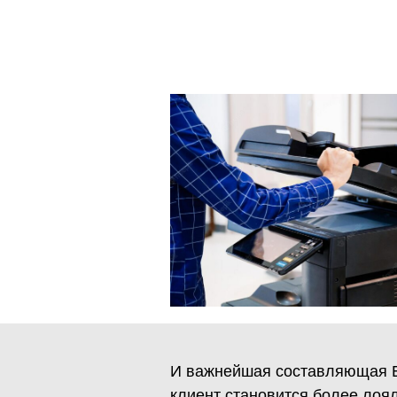
И важнейшая составляющая Eq
клиент становится более лоял